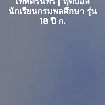
เทพศิรินทร์ | ฟุตบอล
นักเรียนกรมพลศึกษา รุ่น
18 ปี ก.